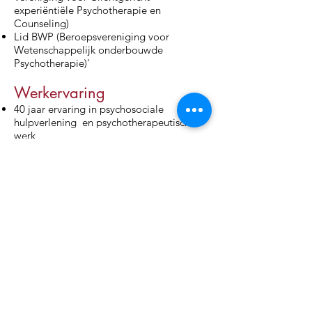
experiëntiële Psychotherapie en
Counseling)
Lid BWP (Beroepsvereniging voor
Wetenschappelijk onderbouwde
Psychotherapie)'
Werkervaring
40 jaar ervaring in psychosociale
hulpverlening en psychotherapeutische
werk
Sinds 1995 :UPC Duffel (Universitair
Psychiatrisch Centrum) .
Tot 2018 : afdeling voor diagnostiek en
behandeladvies, nadien vnl afdeling
stemmingsproblematiek
Maatschappelijk werk en kontaktpersoon
familie
Voordien:
Jeugdconsulente Brasschaat-;
samenwerking met gemeentelijke
participatieraden
Verantwoordelijke vrijwilligersprojekt
Bezoekdienst -Tele-Onthaal Antwerpen