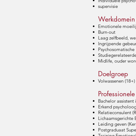
individuele psycho
supervisie
Werkdomein
Emotionele moeili
Burn-out
Laag zelfbeeld, wei
Ingrijpende gebeur
Psychosomatische k
Studiegerelateerde
Midlife, ouder wo
Doelgroep
Volwassenen (18+)
Professionel
Bachelor assistent
Erkend psycholoo
Relatieconsulent (
Lichaamsgerichte E
Leiding geven (Kern
Postgraduaat Supe
Training Emotional