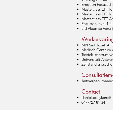
Emotion Focused T
Masterclass EFT fo
Masterclass EFT fo
Masterclass EFT A
Focussen level 1-4,
Lid Vlaamse Veren
Werkervarin
MPI Sint Jozef An
Medisch Centrum v
Tsedek, centrum vo
Universiteit Antwe
Zelfstandig psycho
Consultatie
Antwerpen: maand
Contact
daniel.boeykens@c
0477/27 81 34