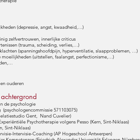
therapie
jkheden (depressie, angst, kwaadheid,…)
nig zelfvertrouwen, innerlijke criticus
tenissen (trauma, scheiding, verlies,…)
lachten (spanningshoofdpijn, hyperventilatie, slaapproblemen, …)
 moeilijkheden (uitstellen, faalangst, perfectionisme,…)
rden,…
 en ouderen
e achtergrond
 in de psychologie
g (psychologencommissie 571103075)
Relatiestudio Gent, Nand Cuvelier)
xperiëntiële Psychotherapie volgens Pesso (Kern, Sint-Niklaas)
, Sint-Niklaas)
rvisie-Intervisie-Coaching (AP Hogeschool Antwerpen)
er Kompetenzen (Friedrich-Alexander-Universität Erlangen-Nürnber