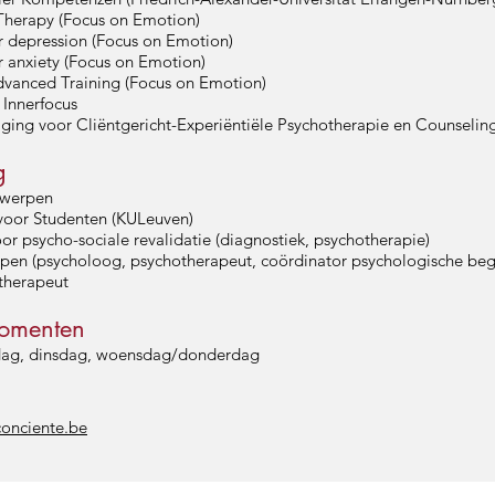
herapy (Focus on Emotion)
r depression (Focus on Emotion)
r anxiety (Focus on Emotion)
dvanced Training (Focus on Emotion)
 Innerfocus
iging voor Cliëntgericht-Experiëntiële Psychotherapie en Counseli
g
twerpen
oor Studenten (KULeuven)
or psycho-sociale revalidatie (diagnostiek, psychotherapie)
rpen (psycholoog, psychotherapeut, coördinator psychologische beg
therapeut
momenten
ag, dinsdag, woensdag/donderdag
onciente.be